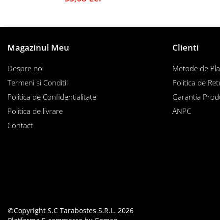
Instalații specifice
Gimnastică ritmică
Mingi
Cercuri
Magazinul Meu
Clienti
Corzi
Despre noi
Metode de Pla
Panglici
Termeni si Conditii
Politica de Ret
Maciucă
Politica de Confidentialitate
Garantia Prod
Medicale
Politica de livrare
ANPC
Truse medicale
Accesorii specifice
Contact
Polo - Natație
Accesorii specifice
Sporturi de contact
Box
Tenis de câmp
Stâlpi
©Copyright S.C Tarabostes S.R.L. 2026