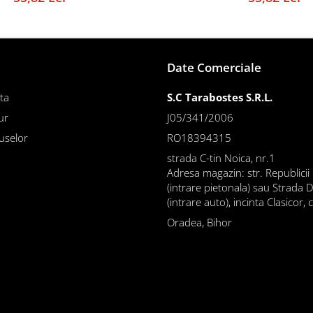
Date Comerciale
ta
S.C Tarabostes S.R.L.
ur
J05/341/2006
uselor
RO18394315
strada C-tin Noica, nr.1
Adresa magazin: str. Republicii
(intrare pietonala) sau Strada 
(intrare auto), incinta Clasicor, 
Oradea, Bihor