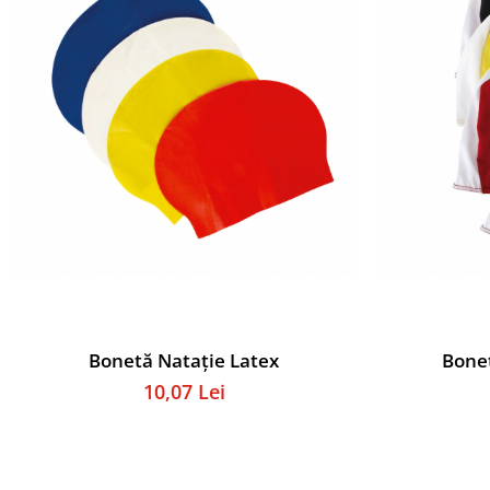
Tabele Scor
Alte accesorii
Atletism
Bloc-starturi
Sulițe
Discuri
Greutăți
Garduri
Sărituri
Cronometre
Rulete
Cuie atletism
Accesorii specifice
Bonetă Natație Latex
Bonet
Baschet
10,07 Lei
Mingi
Plase
Inele