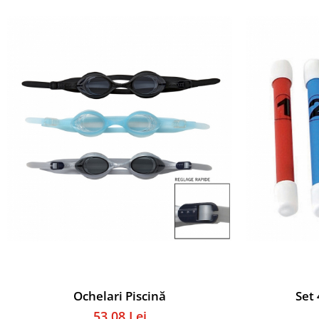
Accesorii specifice
Veste departajare
Fitness - Aerobic
Saltele
Stepere
Corzi simple
Benzi elastice
Bastoane
Mingi Specifice
Accesorii specifice
Fotbal
Mingi
Plase
Porți
Accesorii specifice
Veste departajare
Ochelari Piscină
Set 
Încălțăminte
53,08 Lei