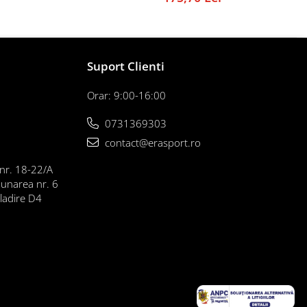
Suport Clienti
Orar: 9:00-16:00
0731369303
contact@erasport.ro
 nr. 18-22/A
Dunarea nr. 6
cladire D4