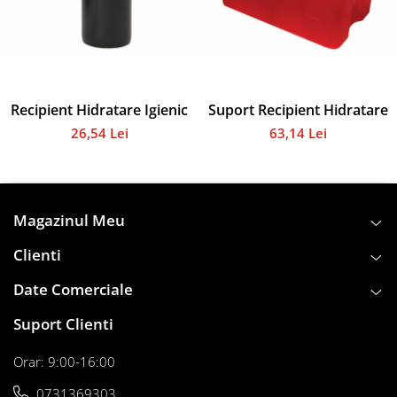
Tabele Scor
Alte accesorii
Atletism
Bloc-starturi
Sulițe
Recipient Hidratare Igienic
Suport Recipient Hidratare
Discuri
26,54 Lei
63,14 Lei
Greutăți
Garduri
Sărituri
Cronometre
Magazinul Meu
Rulete
Clienti
Cuie atletism
Accesorii specifice
Date Comerciale
Baschet
Suport Clienti
Mingi
Plase
Orar: 9:00-16:00
Inele
0731369303