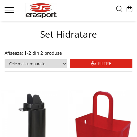
Produse
Set Hidratare
Accesorii Antrenament
Fruiere
Jaloane - Gărdulețe
Afiseaza:
1-
2
din
2
produse
Veste departajare
FILTRE
Mingi medicinale
Cronometre
Rulete
Pompe
Set hidratare
Plase - Coșuri mingi
Scărițe-Cercuri-Diverse
Genți echipament
Pulstestere