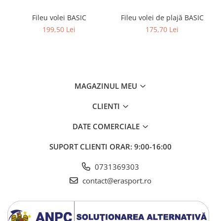
Instalații specifice
Fileu volei BASIC
Fileu volei de plajă BASIC
Gimnastică ritmică
199,50 Lei
175,70 Lei
Mingi
Cercuri
Corzi
Panglici
Maciucă
MAGAZINUL MEU
Medicale
CLIENTI
Truse medicale
Accesorii specifice
DATE COMERCIALE
Polo - Natație
SUPORT CLIENTI
ORAR: 9:00-16:00
Accesorii specifice
0731369303
Sporturi de contact
contact@erasport.ro
Box
Tenis de câmp
Stâlpi