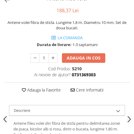
Tabele Scor
Alte accesorii
188,37 Lei
Atletism
Antene volei fibra de sticla. Lungime 1,8 m. Diametru 10 mm. Set de
Bloc-starturi
doua bucati.
Sulițe
LA COMANDA
Discuri
Durata de livrare:
1-3 saptamani
Greutăți
Garduri
ADAUGA IN COS
Sărituri
Cod Produs:
5210
Cronometre
Ai nevoie de ajutor?
0731369303
Rulete
Cuie atletism
Adauga la Favorite
Cere informatii
Accesorii specifice
Baschet
Descriere
Mingi
Plase
Antene fileu volei din fibra de sticla pentru delimitarea zonei
Inele
de joaca, bicolor alb si rosu, dintr-o bucata, lungime 1,80 m.