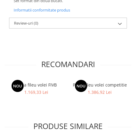
Set format din doua bucati.
Accesorii specifice
Veste departajare
Informatii conformitate produs
Fitness - Aerobic
Review-uri
(0)
Saltele
Stepere
Corzi simple
Benzi elastice
Bastoane
RECOMANDARI
Mingi Specifice
Accesorii specifice
Fotbal
Plasa fileu volei FIVB
Plasa fileu volei competitie
NOU
NOU
Mingi
1.169,33 Lei
1.386,92 Lei
Plase
Porți
Accesorii specifice
Veste departajare
PRODUSE SIMILARE
Încălțăminte