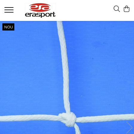
Produse
NOU
Accesorii Antrenament
Fruiere
Jaloane - Gărdulețe
Veste departajare
Mingi medicinale
Cronometre
Rulete
Pompe
Set hidratare
Plase - Coșuri mingi
Scărițe-Cercuri-Diverse
Genți echipament
Pulstestere