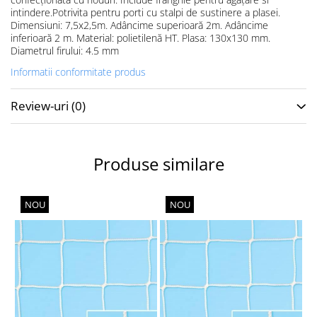
Instalații specifice
intindere.Potrivita pentru porti cu stalpi de sustinere a plasei.
Dimensiuni: 7,5x2,5m. Adâncime superioară 2m. Adâncime
Gimnastică ritmică
inferioară 2 m. Material: polietilenă HT. Plasa: 130x130 mm.
Mingi
Diametrul firului: 4.5 mm
Cercuri
Informatii conformitate produs
Corzi
Panglici
Review-uri
(0)
Maciucă
Medicale
Produse similare
Truse medicale
Accesorii specifice
Polo - Natație
NOU
NOU
Accesorii specifice
Sporturi de contact
Box
Tenis de câmp
Stâlpi