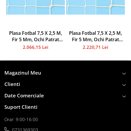
Instalații specifice
Scrimă
Arbitraj
Badminton
Plasa Fotbal 7,5 X 2,5 M,
Plasa Fotbal 7,5 X 2,5 M,
Filee
Fir 5 Mm, Ochi Patrat
Fir 5 Mm, Ochi Patrat
Accesorii specifice
10x10cm
10x10cm
2.066,15 Lei
2.220,71 Lei
Forță - Culturism
Gimnastică
Accesorii specifice
Magazinul Meu
Handbal
Clienti
Mingi
Plase
Date Comerciale
Accesorii specifice
Suport Clienti
Clistere
Veste departajare
Orar: 9:00-16:00
Jocuri
0731369303