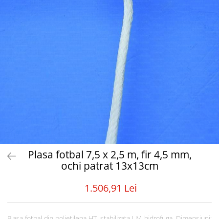
Tabele Scor
Alte accesorii
Atletism
Bloc-starturi
Sulițe
Discuri
Greutăți
Garduri
Sărituri
Cronometre
Rulete
Cuie atletism
Plasa fotbal 7,5 x 2,5 m, fir 4,5 mm,
Accesorii specifice
ochi patrat 13x13cm
Baschet
Mingi
1.506,91 Lei
Plase
Inele
Plasa fotbal din polietilena HT, stabilizata UV, hidrofuga. Dimensiuni: