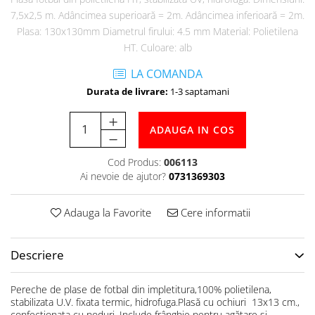
Accesorii specifice
7,5x2,5 m. Adâncimea superioară = 2m. Adâncimea inferioară = 2m.
Veste departajare
Plasa: 130x130mm Diametrul firului: 4.5 mm Material: Polietilena
Fitness - Aerobic
HT. Culoare: alb
Saltele
LA COMANDA
Stepere
Durata de livrare:
1-3 saptamani
Corzi simple
Benzi elastice
ADAUGA IN COS
Bastoane
Mingi Specifice
Cod Produs:
006113
Accesorii specifice
Ai nevoie de ajutor?
0731369303
Fotbal
Adauga la Favorite
Cere informatii
Mingi
Plase
Porți
Descriere
Accesorii specifice
Veste departajare
Pereche de plase de fotbal din impletitura,100% polietilena,
stabilizata U.V. fixata termic, hidrofuga.Plasă cu ochiuri 13x13 cm.,
Încălțăminte
confecţionata cu noduri. Include frânghie pentru agățare si