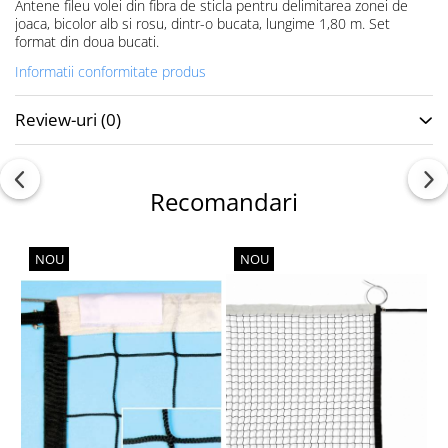
Antene fileu volei din fibra de sticla pentru delimitarea zonei de
Accesorii specifice
joaca, bicolor alb si rosu, dintr-o bucata, lungime 1,80 m. Set
Veste departajare
format din doua bucati.
Fitness - Aerobic
Informatii conformitate produs
Saltele
Stepere
Review-uri
(0)
Corzi simple
Benzi elastice
Bastoane
Recomandari
Mingi Specifice
Accesorii specifice
NOU
NOU
Fotbal
Mingi
Plase
Porți
Accesorii specifice
Veste departajare
Încălțăminte