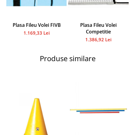
Instalații specifice
Gimnastică ritmică
Mingi
Plasa Fileu Volei FIVB
Plasa Fileu Volei
Cercuri
Competitie
1.169,33 Lei
Corzi
1.386,92 Lei
Panglici
Maciucă
Produse similare
Medicale
Truse medicale
Accesorii specifice
Polo - Natație
Accesorii specifice
Sporturi de contact
Box
Tenis de câmp
Stâlpi