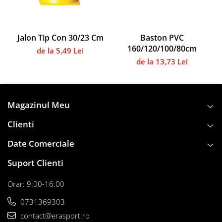
Instalații specifice
Scrimă
Arbitraj
Jalon Tip Con 30/23 Cm
Baston PVC
Badminton
160/120/100/80cm
de la 5,49 Lei
Filee
de la 13,73 Lei
Accesorii specifice
Forță - Culturism
Gimnastică
Magazinul Meu
Accesorii specifice
Clienti
Handbal
Date Comerciale
Mingi
Plase
Suport Clienti
Accesorii specifice
Orar: 9:00-16:00
Clistere
Veste departajare
0731369303
Jocuri
contact@erasport.ro