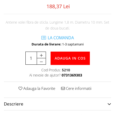
Tabele Scor
188,37 Lei
Alte accesorii
Atletism
Bloc-starturi
Antene volei fibra de sticla. Lungime 1,8 m. Diametru 10 mm. Set
de doua bucati.
Sulițe
Discuri
LA COMANDA
Greutăți
Durata de livrare:
1-3 saptamani
Garduri
Sărituri
ADAUGA IN COS
Cronometre
Rulete
Cod Produs:
5210
Ai nevoie de ajutor?
0731369303
Cuie atletism
Accesorii specifice
Adauga la Favorite
Cere informatii
Baschet
Mingi
Plase
Descriere
Inele