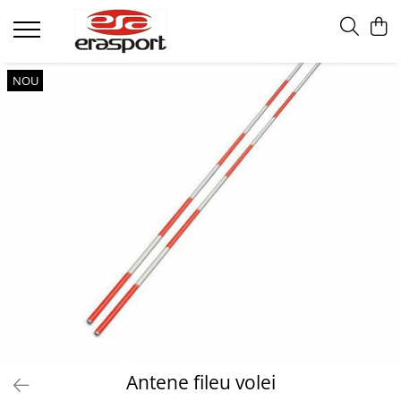
Produse
NOU
Accesorii Antrenament
Fruiere
Jaloane - Gărdulețe
Veste departajare
Mingi medicinale
Cronometre
Rulete
Pompe
Set hidratare
Plase - Coșuri mingi
Scărițe-Cercuri-Diverse
Genți echipament
Antene fileu volei
Pulstestere