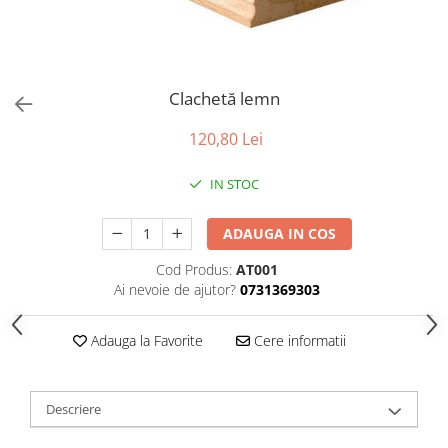
Tabele Scor
Alte accesorii
Atletism
Bloc-starturi
Clachetă lemn
Sulițe
Discuri
120,80 Lei
Greutăți
IN STOC
Garduri
Sărituri
ADAUGA IN COS
Cronometre
Rulete
Cod Produs:
AT001
Ai nevoie de ajutor?
0731369303
Cuie atletism
Accesorii specifice
Adauga la Favorite
Cere informatii
Baschet
Mingi
Plase
Descriere
Inele