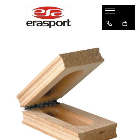
Produse
Accesorii Antrenament
Fruiere
Jaloane - Gărdulețe
Veste departajare
Mingi medicinale
Cronometre
Rulete
Pompe
Set hidratare
Plase - Coșuri mingi
Scărițe-Cercuri-Diverse
Genți echipament
Pulstestere