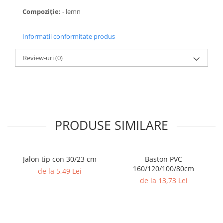
Accesorii specifice
Compoziţie:
- lemn
Veste departajare
Fitness - Aerobic
Informatii conformitate produs
Saltele
Stepere
Review-uri
(0)
Corzi simple
Benzi elastice
Bastoane
Mingi Specifice
PRODUSE SIMILARE
Accesorii specifice
Fotbal
Mingi
Jalon tip con 30/23 cm
Baston PVC
Plase
160/120/100/80cm
de la 5,49 Lei
Porți
de la 13,73 Lei
Accesorii specifice
Veste departajare
Încălțăminte