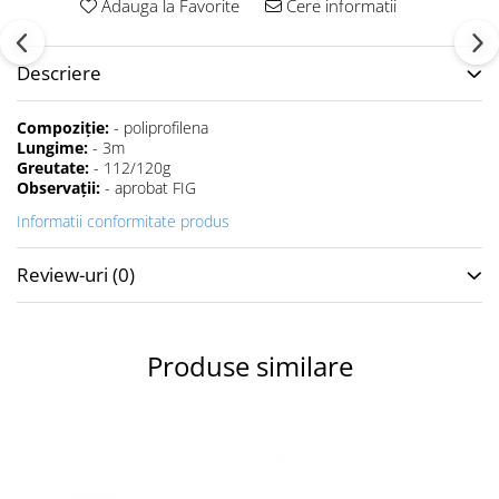
Adauga la Favorite
Cere informatii
Accesorii specifice
Veste departajare
Fitness - Aerobic
Descriere
Saltele
Compoziţie:
- poliprofilena
Stepere
Lungime:
- 3m
Corzi simple
Greutate:
- 112/120g
Benzi elastice
Observaţii:
- aprobat FIG
Bastoane
Informatii conformitate produs
Mingi Specifice
Review-uri
(0)
Accesorii specifice
Fotbal
Mingi
Produse similare
Plase
Porți
Accesorii specifice
Veste departajare
Încălțăminte