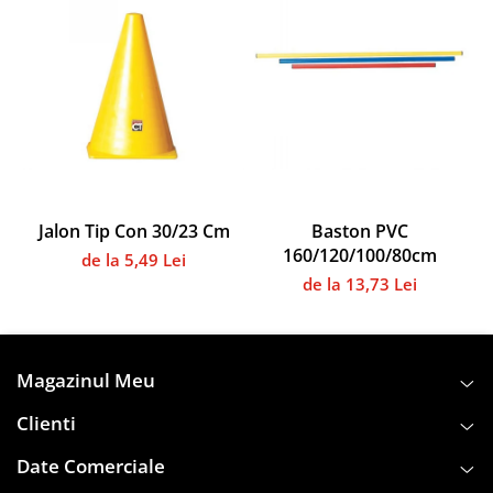
Instalații specifice
Gimnastică ritmică
Mingi
Cercuri
Corzi
Panglici
Maciucă
Medicale
Jalon Tip Con 30/23 Cm
Baston PVC
Truse medicale
160/120/100/80cm
de la 5,49 Lei
Accesorii specifice
de la 13,73 Lei
Polo - Natație
Accesorii specifice
Sporturi de contact
Magazinul Meu
Box
Clienti
Tenis de câmp
Date Comerciale
Stâlpi