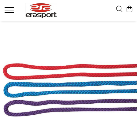
Produse
Accesorii Antrenament
Fruiere
Jaloane - Gărdulețe
Veste departajare
Mingi medicinale
Cronometre
Rulete
Pompe
Set hidratare
Plase - Coșuri mingi
Scărițe-Cercuri-Diverse
Genți echipament
Pulstestere