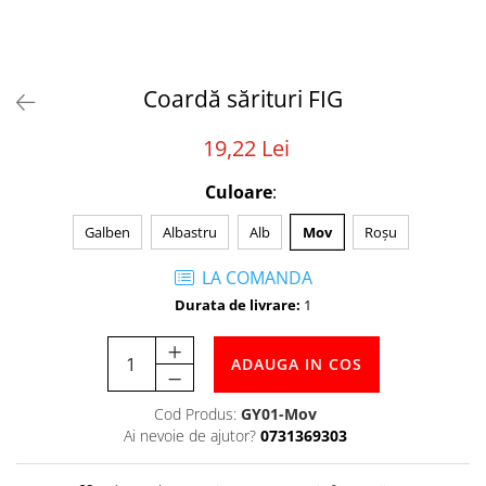
Tabele Scor
Alte accesorii
Atletism
Bloc-starturi
Coardă sărituri FIG
Sulițe
19,22 Lei
Discuri
Greutăți
Culoare
:
Garduri
Galben
Albastru
Alb
Mov
Roșu
Sărituri
Cronometre
LA COMANDA
Rulete
Durata de livrare:
1
Cuie atletism
Accesorii specifice
ADAUGA IN COS
Baschet
Mingi
Cod Produs:
GY01-Mov
Ai nevoie de ajutor?
0731369303
Plase
Inele