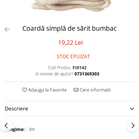
Tabele Scor
Alte accesorii
Atletism
Bloc-starturi
Coardă simplă de sărit bumbac
Sulițe
19,22 Lei
Discuri
Greutăți
STOC EPUIZAT
Garduri
Sărituri
Cod Produs:
FI0142
Ai nevoie de ajutor?
0731369303
Cronometre
Rulete
Adauga la Favorite
Cere informatii
Cuie atletism
Accesorii specifice
Baschet
Descriere
Mingi
Plase
Lungime:
- 3m
Inele