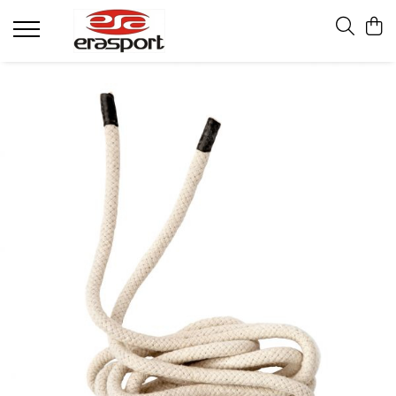
Produse
Accesorii Antrenament
Fruiere
Jaloane - Gărdulețe
Veste departajare
Mingi medicinale
Cronometre
Rulete
Pompe
Set hidratare
Plase - Coșuri mingi
Scărițe-Cercuri-Diverse
Genți echipament
Pulstestere