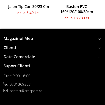
Instalații specifice
Jalon Tip Con 30/23 Cm
Baston PVC
Gimnastică ritmică
160/120/100/80cm
de la 5,49 Lei
Mingi
de la 13,73 Lei
Cercuri
Corzi
Panglici
Magazinul Meu
Maciucă
Medicale
Clienti
Truse medicale
Date Comerciale
Accesorii specifice
Suport Clienti
Polo - Natație
Accesorii specifice
Orar: 9:00-16:00
Sporturi de contact
0731369303
Box
contact@erasport.ro
Tenis de câmp
Stâlpi