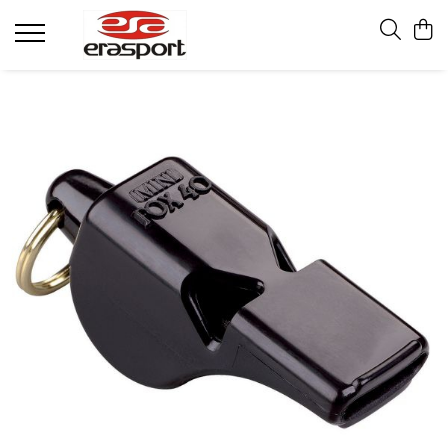
Produse
Accesorii Antrenament
Fruiere
Jaloane - Gărdulețe
Veste departajare
Mingi medicinale
Cronometre
Rulete
Pompe
Set hidratare
Plase - Coșuri mingi
Scărițe-Cercuri-Diverse
Genți echipament
Pulstestere