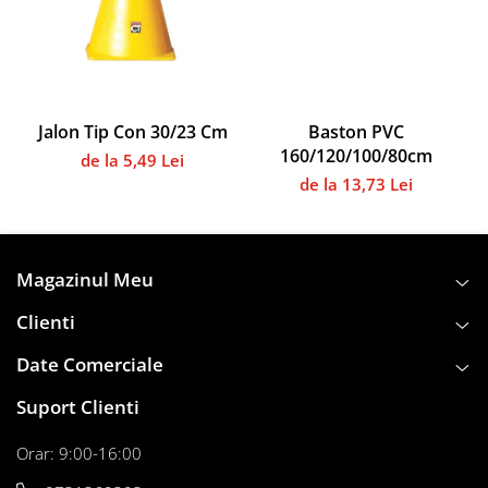
Instalații specifice
Gimnastică ritmică
Mingi
Cercuri
Corzi
Jalon Tip Con 30/23 Cm
Baston PVC
160/120/100/80cm
Panglici
de la 5,49 Lei
de la 13,73 Lei
Maciucă
Medicale
Truse medicale
Accesorii specifice
Magazinul Meu
Polo - Natație
Clienti
Accesorii specifice
Date Comerciale
Sporturi de contact
Box
Suport Clienti
Tenis de câmp
Orar: 9:00-16:00
Stâlpi