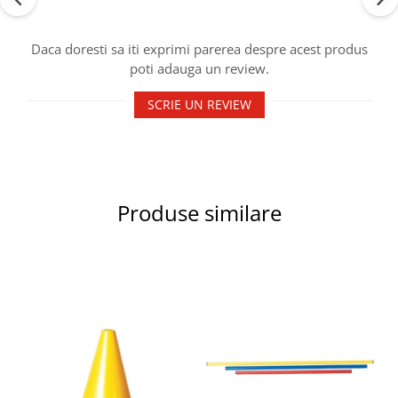
Accesorii specifice
Veste departajare
Daca doresti sa iti exprimi parerea despre acest produs
Fitness - Aerobic
poti adauga un review.
Saltele
Stepere
SCRIE UN REVIEW
Corzi simple
Benzi elastice
Bastoane
Mingi Specifice
Produse similare
Accesorii specifice
Fotbal
Mingi
Plase
Porți
Accesorii specifice
Veste departajare
Încălțăminte