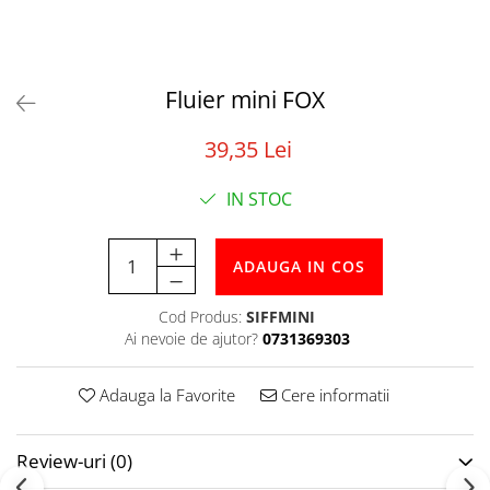
Tabele Scor
Alte accesorii
Atletism
Bloc-starturi
Fluier mini FOX
Sulițe
39,35 Lei
Discuri
Greutăți
IN STOC
Garduri
Sărituri
Cronometre
ADAUGA IN COS
Rulete
Cod Produs:
SIFFMINI
Cuie atletism
Ai nevoie de ajutor?
0731369303
Accesorii specifice
Baschet
Adauga la Favorite
Cere informatii
Mingi
Plase
Review-uri
(0)
Inele