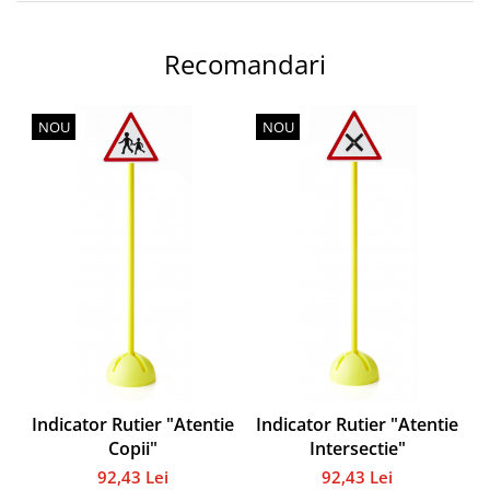
Instalații specifice
Gimnastică ritmică
Recomandari
Mingi
Cercuri
NOU
NOU
Corzi
Panglici
Maciucă
Medicale
Truse medicale
Accesorii specifice
Polo - Natație
Accesorii specifice
Sporturi de contact
Box
Indicator Rutier "Atentie
Indicator Rutier "Atentie
I
Tenis de câmp
Copii"
Intersectie"
Stâlpi
92,43 Lei
92,43 Lei