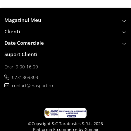
Orientare turistică
Busole
Balize orientare
Magazinul Meu
Accesorii specifice
Clienti
Rugby
Date Comerciale
Mingi
Accesorii specifice
Suport Clienti
Textile
Baseball - Hockey
Orar: 9:00-16:00
Baseball
0731369303
Street Hockey
contact@erasport.ro
Unihockey
Hockey pe iarbă
Tenis de masă
Palete
Mingi
©Copyright S.C Tarabostes S.R.L. 2026
Platforma E-commerce by Gomag
Accesorii specifice