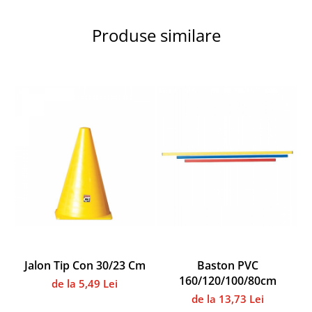
Instalații specifice
Scrimă
Produse similare
Arbitraj
Badminton
Filee
Accesorii specifice
Forță - Culturism
Gimnastică
Accesorii specifice
Handbal
Mingi
Plase
Accesorii specifice
Clistere
Jalon Tip Con 30/23 Cm
Baston PVC
Veste departajare
160/120/100/80cm
de la 5,49 Lei
Jocuri
de la 13,73 Lei