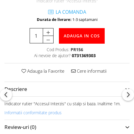
Indicator rutier "Accesul Interzis"
Accesorii specifice
Veste departajare
LA COMANDA
Fitness - Aerobic
Durata de livrare:
1-3 saptamani
Saltele
Stepere
ADAUGA IN COS
Corzi simple
Cod Produs:
PR156
Benzi elastice
Ai nevoie de ajutor?
0731369303
Bastoane
Mingi Specifice
Adauga la Favorite
Cere informatii
Accesorii specifice
Fotbal
Descriere
Mingi
Plase
Indicator rutier "Accesul Interzis" cu stalp si baza. Inaltime 1m.
Porți
Informatii conformitate produs
Accesorii specifice
Veste departajare
Review-uri
(0)
Încălțăminte