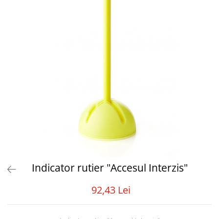
Tabele Scor
Alte accesorii
Atletism
Bloc-starturi
Sulițe
Discuri
Greutăți
Garduri
Sărituri
Cronometre
Rulete
Cuie atletism
Accesorii specifice
Indicator rutier "Accesul Interzis"
Baschet
Mingi
92,43 Lei
Plase
Inele