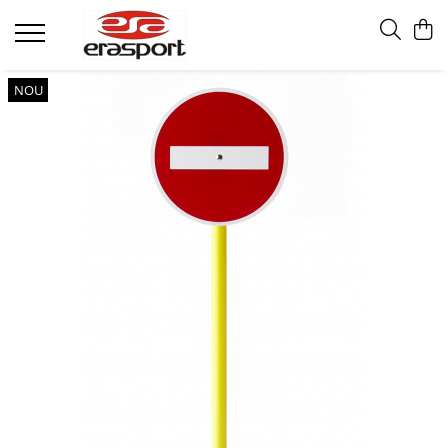
Produse
NOU
Accesorii Antrenament
Fruiere
Jaloane - Gărdulețe
Veste departajare
Mingi medicinale
Cronometre
Rulete
Pompe
Set hidratare
Plase - Coșuri mingi
Scărițe-Cercuri-Diverse
Genți echipament
Pulstestere