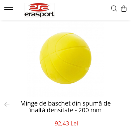
Produse
Accesorii Antrenament
Fruiere
Jaloane - Gărdulețe
Veste departajare
Mingi medicinale
Cronometre
Rulete
Pompe
Set hidratare
Plase - Coșuri mingi
Minge de baschet din spumă de
înaltă densitate - 200 mm
Scărițe-Cercuri-Diverse
Genți echipament
92,43 Lei
Pulstestere