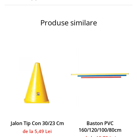
Accesorii specifice
Veste departajare
Fitness - Aerobic
Produse similare
Saltele
Stepere
Corzi simple
Benzi elastice
Bastoane
Mingi Specifice
Accesorii specifice
Fotbal
Mingi
Plase
Porți
Accesorii specifice
Jalon Tip Con 30/23 Cm
Baston PVC
Veste departajare
160/120/100/80cm
de la 5,49 Lei
Încălțăminte