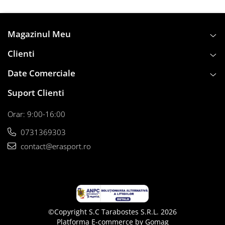
Instalații specifice
Gimnastică ritmică
Magazinul Meu
Mingi
Cercuri
Clienti
Corzi
Date Comerciale
Panglici
Maciucă
Suport Clienti
Medicale
Orar: 9:00-16:00
Truse medicale
Accesorii specifice
0731369303
Polo - Natație
contact@erasport.ro
Accesorii specifice
Sporturi de contact
Box
Tenis de câmp
©Copyright S.C Tarabostes S.R.L. 2026
Stâlpi
Platforma E-commerce by Gomag