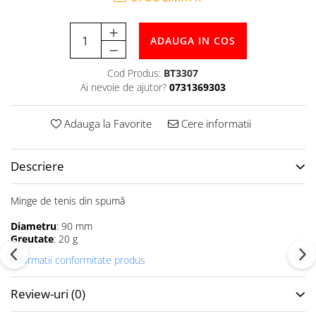
Tabele Scor
Alte accesorii
Atletism
ADAUGA IN COS
Bloc-starturi
Cod Produs:
BT3307
Sulițe
Ai nevoie de ajutor?
0731369303
Discuri
Greutăți
Adauga la Favorite
Cere informatii
Garduri
Sărituri
Descriere
Cronometre
Rulete
Minge de tenis din spumă
Cuie atletism
Accesorii specifice
Diametru
: 90 mm
Greutate
: 20 g
Baschet
Informatii conformitate produs
Mingi
Plase
Review-uri
(0)
Inele