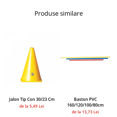
Accesorii specifice
Veste departajare
Produse similare
Fitness - Aerobic
Saltele
Stepere
Corzi simple
Benzi elastice
Bastoane
Mingi Specifice
Accesorii specifice
Fotbal
Mingi
Plase
Porți
Jalon Tip Con 30/23 Cm
Baston PVC
Accesorii specifice
160/120/100/80cm
de la 5,49 Lei
Veste departajare
de la 13,73 Lei
Încălțăminte