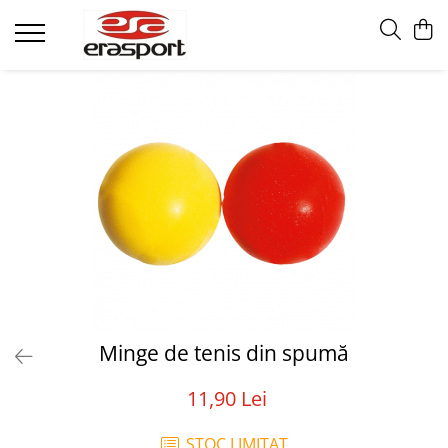
Produse
Accesorii Antrenament
Fruiere
Jaloane - Gărdulețe
Veste departajare
Mingi medicinale
Cronometre
Rulete
Pompe
Set hidratare
Plase - Coșuri mingi
Minge de tenis din spumă
Scărițe-Cercuri-Diverse
11,90 Lei
Genți echipament
Pulstestere
STOC LIMITAT