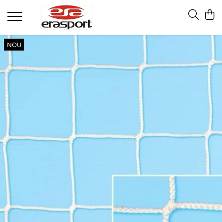
Produse
NOU
Accesorii Antrenament
Fruiere
Jaloane - Gărdulețe
Veste departajare
Mingi medicinale
Cronometre
Rulete
Pompe
Set hidratare
Plase - Coșuri mingi
Scărițe-Cercuri-Diverse
Genți echipament
Pulstestere