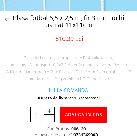
Tabele Scor
Alte accesorii
Plasa fotbal 6,5 x 2,5 m, fir 3 mm, ochi
Atletism
patrat 11x11cm
Bloc-starturi
Sulițe
810,39 Lei
Discuri
Greutăți
Plasa fotbal din polipropilena HT, stabilizata UV,
Garduri
hidrofuga. Dimensiuni: 6,5x2,5 m. Adâncimea superioară = 1m.
Sărituri
Adâncimea inferioară = 2m. Plasa: 110x110mm Diametrul firului: 3
Cronometre
mm Material: Polipropilena HT Culoare: alb
Rulete
Cuie atletism
LA COMANDA
Accesorii specifice
Durata de livrare:
1-3 saptamani
Baschet
ADAUGA IN COS
Mingi
Plase
Cod Produs:
006120
Inele
Ai nevoie de ajutor?
0731369303