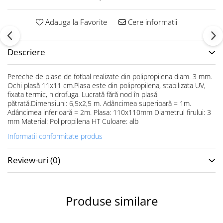
Accesorii specifice
Veste departajare
Adauga la Favorite
Cere informatii
Fitness - Aerobic
Saltele
Descriere
Stepere
Corzi simple
Pereche de plase de fotbal realizate din polipropilena diam. 3 mm.
Benzi elastice
Ochi plasă 11x11 cm.Plasa este din polipropilena, stabilizata UV,
fixata termic, hidrofuga. Lucrată fără nod în plasă
Bastoane
pătrată.Dimensiuni: 6,5x2,5 m. Adâncimea superioară = 1m.
Mingi Specifice
Adâncimea inferioară = 2m. Plasa: 110x110mm Diametrul firului: 3
mm Material: Polipropilena HT Culoare: alb
Accesorii specifice
Fotbal
Informatii conformitate produs
Mingi
Review-uri
(0)
Plase
Porți
Accesorii specifice
Produse similare
Veste departajare
Încălțăminte