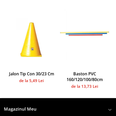
Instalații specifice
Gimnastică ritmică
Mingi
Cercuri
Corzi
Panglici
Maciucă
Medicale
Truse medicale
Accesorii specifice
Polo - Natație
Jalon Tip Con 30/23 Cm
Baston PVC
160/120/100/80cm
de la 5,49 Lei
Accesorii specifice
de la 13,73 Lei
Sporturi de contact
Box
Tenis de câmp
Magazinul Meu
Stâlpi