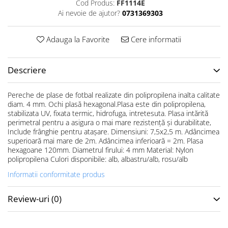
Cod Produs:
FF1114E
Accesorii specifice
Ai nevoie de ajutor?
0731369303
Veste departajare
Fitness - Aerobic
Adauga la Favorite
Cere informatii
Saltele
Stepere
Descriere
Corzi simple
Benzi elastice
Pereche de plase de fotbal realizate din polipropilena inalta calitate
Bastoane
diam. 4 mm. Ochi plasă hexagonal.Plasa este din polipropilena,
Mingi Specifice
stabilizata UV, fixata termic, hidrofuga, intretesuta. Plasa intărită
perimetral pentru a asigura o mai mare rezistență și durabilitate,
Accesorii specifice
Include frânghie pentru atașare. Dimensiuni: 7,5x2,5 m. Adâncimea
Fotbal
superioară mai mare de 2m. Adâncimea inferioară = 2m. Plasa
hexagoane 120mm. Diametrul firului: 4 mm Material: Nylon
Mingi
polipropilena Culori disponibile: alb, albastru/alb, rosu/alb
Plase
Informatii conformitate produs
Porți
Accesorii specifice
Review-uri
(0)
Veste departajare
Încălțăminte