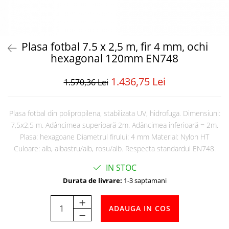
Tabele Scor
Alte accesorii
Atletism
Bloc-starturi
Plasa fotbal 7.5 x 2,5 m, fir 4 mm, ochi
hexagonal 120mm EN748
Sulițe
Discuri
1.436,75 Lei
1.570,36 Lei
Greutăți
Garduri
Sărituri
Plasa fotbal din polipropilena, stabilizata UV, hidrofuga. Dimensiuni:
Cronometre
7,5x2,5 m. Adâncimea superioară 2m. Adâncimea inferioară = 2m.
Rulete
Plasa: hexagoane Diametrul firului: 4 mm Material: Nylon HT
Culoare: alb, albastru/alb, rosu/alb. Respecta standardul EN748.
Cuie atletism
Accesorii specifice
IN STOC
Baschet
Durata de livrare:
1-3 saptamani
Mingi
Plase
ADAUGA IN COS
Inele