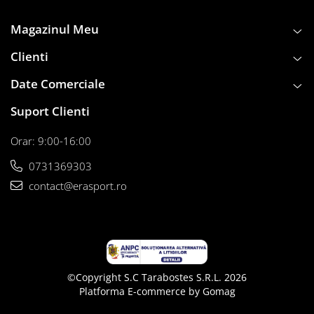
Instalații specifice
Scrimă
Magazinul Meu
Arbitraj
Clienti
Badminton
Date Comerciale
Filee
Accesorii specifice
Suport Clienti
Forță - Culturism
Orar: 9:00-16:00
Gimnastică
Accesorii specifice
0731369303
Handbal
contact@erasport.ro
Mingi
Plase
Accesorii specifice
Clistere
©Copyright S.C Tarabostes S.R.L. 2026
Veste departajare
Platforma E-commerce by Gomag
Jocuri