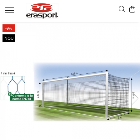
Produse
-9%
Accesorii Antrenament
NOU
Fruiere
Jaloane - Gărdulețe
Veste departajare
Mingi medicinale
Cronometre
Rulete
Pompe
Set hidratare
Plase - Coșuri mingi
Scărițe-Cercuri-Diverse
Genți echipament
Pulstestere