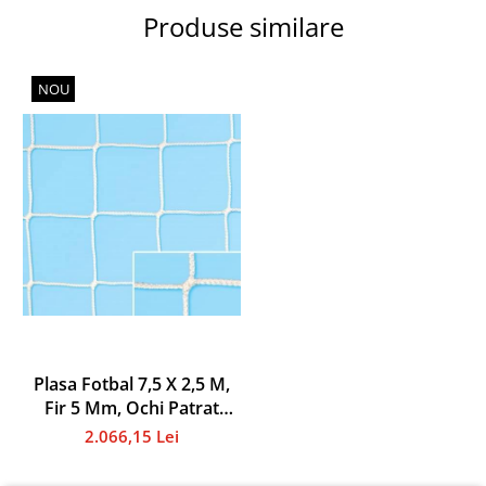
Instalații specifice
Produse similare
Gimnastică ritmică
Mingi
NOU
Cercuri
Corzi
Panglici
Maciucă
Medicale
Truse medicale
Accesorii specifice
Polo - Natație
Accesorii specifice
Sporturi de contact
Plasa Fotbal 7,5 X 2,5 M,
Box
Fir 5 Mm, Ochi Patrat
Tenis de câmp
10x10cm
2.066,15 Lei
Stâlpi