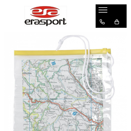
Produse
Accesorii Antrenament
Fruiere
Jaloane - Gărdulețe
Veste departajare
Mingi medicinale
Cronometre
Rulete
Pompe
Set hidratare
Plase - Coșuri mingi
Scărițe-Cercuri-Diverse
Genți echipament
Pulstestere