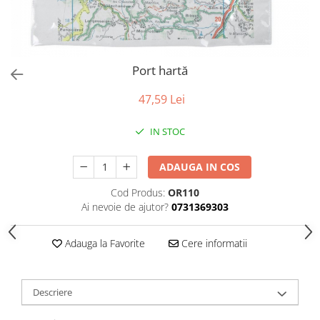
Tabele Scor
Alte accesorii
Atletism
Bloc-starturi
Port hartă
Sulițe
Discuri
47,59 Lei
Greutăți
IN STOC
Garduri
Sărituri
ADAUGA IN COS
Cronometre
Rulete
Cod Produs:
OR110
Ai nevoie de ajutor?
0731369303
Cuie atletism
Accesorii specifice
Adauga la Favorite
Cere informatii
Baschet
Mingi
Plase
Descriere
Inele