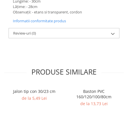
Lungime: - 30cm
Accesorii specifice
Lăţime: - 28cm
Veste departajare
Observaţii: - etans si transparent, cordon
Fitness - Aerobic
Informatii conformitate produs
Saltele
Stepere
Review-uri
(0)
Corzi simple
Benzi elastice
Bastoane
Mingi Specifice
PRODUSE SIMILARE
Accesorii specifice
Fotbal
Mingi
Jalon tip con 30/23 cm
Baston PVC
Plase
160/120/100/80cm
de la 5,49 Lei
Porți
de la 13,73 Lei
Accesorii specifice
Veste departajare
Încălțăminte