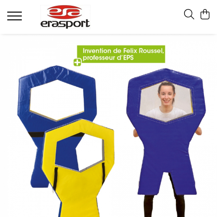
Produse
Accesorii Antrenament
Fruiere
Jaloane - Gărdulețe
Veste departajare
Mingi medicinale
Cronometre
Rulete
Pompe
Set hidratare
Plase - Coșuri mingi
Scărițe-Cercuri-Diverse
Genți echipament
Pulstestere