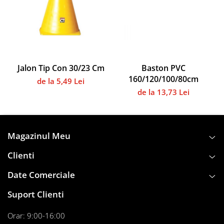
Instalații specifice
Gimnastică ritmică
Mingi
Cercuri
Corzi
Jalon Tip Con 30/23 Cm
Baston PVC
Panglici
160/120/100/80cm
de la 5,49 Lei
Maciucă
de la 13,73 Lei
Medicale
Truse medicale
Accesorii specifice
Magazinul Meu
Polo - Natație
Clienti
Accesorii specifice
Sporturi de contact
Date Comerciale
Box
Suport Clienti
Tenis de câmp
Stâlpi
Orar: 9:00-16:00