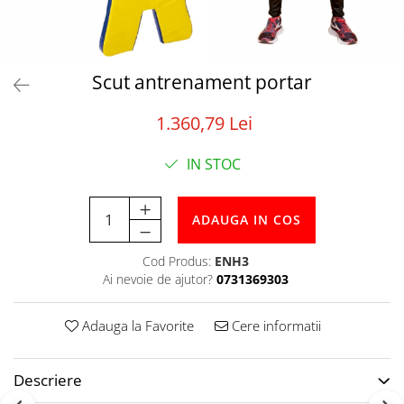
Tabele Scor
Alte accesorii
Atletism
Bloc-starturi
Scut antrenament portar
Sulițe
1.360,79 Lei
Discuri
Greutăți
IN STOC
Garduri
Sărituri
Cronometre
ADAUGA IN COS
Rulete
Cod Produs:
ENH3
Cuie atletism
Ai nevoie de ajutor?
0731369303
Accesorii specifice
Baschet
Adauga la Favorite
Cere informatii
Mingi
Plase
Descriere
Inele