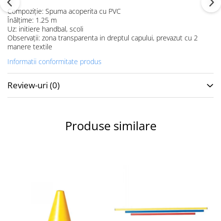
Accesorii specifice
Compoziţie: Spuma acoperita cu PVC
Veste departajare
Înălţime: 1.25 m
Fitness - Aerobic
Uz: initiere handbal, scoli
Observaţii: zona transparenta in dreptul capului, prevazut cu 2
Saltele
manere textile
Stepere
Informatii conformitate produs
Corzi simple
Benzi elastice
Review-uri
(0)
Bastoane
Mingi Specifice
Accesorii specifice
Produse similare
Fotbal
Mingi
Plase
Porți
Accesorii specifice
Veste departajare
Încălțăminte