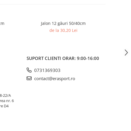
5cm
Jalon 12 găuri 50/40cm
Stâl
de la 30,20 Lei
SUPORT CLIENTI
ORAR: 9:00-16:00
0731369303
contact@erasport.ro
18-22/A
rea nr. 6
ire D4