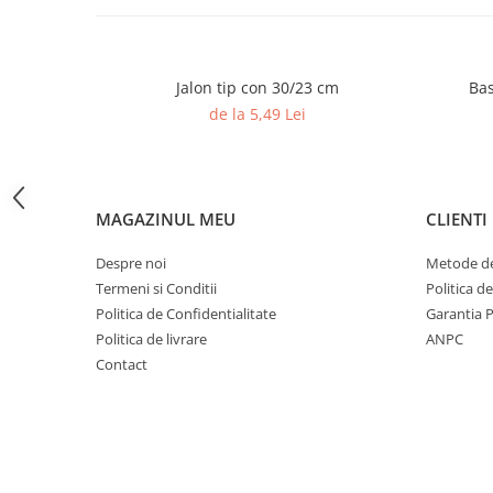
Accesorii specifice
Veste departajare
Fitness - Aerobic
Jalon tip con 30/23 cm
Bas
Saltele
de la 5,49 Lei
Stepere
Corzi simple
Benzi elastice
Bastoane
MAGAZINUL MEU
CLIENTI
Mingi Specifice
Despre noi
Metode de
Accesorii specifice
Termeni si Conditii
Politica d
Fotbal
Politica de Confidentialitate
Garantia 
Mingi
Politica de livrare
ANPC
Plase
Contact
Porți
Accesorii specifice
Veste departajare
Încălțăminte