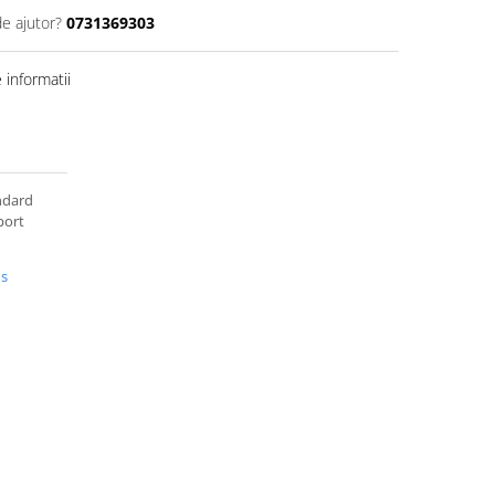
de ajutor?
0731369303
informatii
andard
port
us