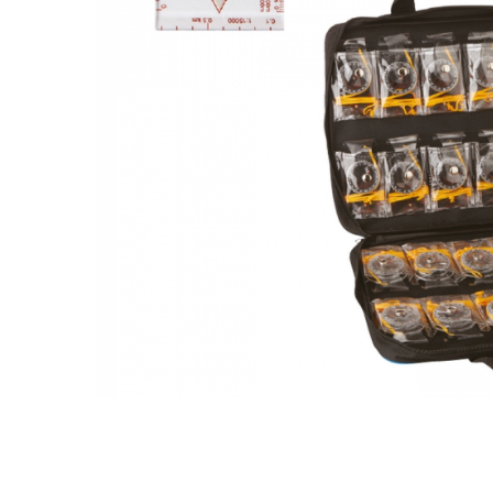
Tabele Scor
Alte accesorii
Atletism
Bloc-starturi
Sulițe
Discuri
Greutăți
Garduri
Sărituri
Cronometre
Rulete
Cuie atletism
Accesorii specifice
Baschet
Mingi
Plase
Inele