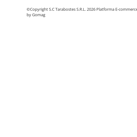
Instalații specifice
©Copyright S.C Tarabostes S.R.L. 2026
Platforma E-commerc
Gimnastică ritmică
by Gomag
Mingi
Cercuri
Corzi
Panglici
Maciucă
Medicale
Truse medicale
Accesorii specifice
Polo - Natație
Accesorii specifice
Sporturi de contact
Box
Tenis de câmp
Stâlpi