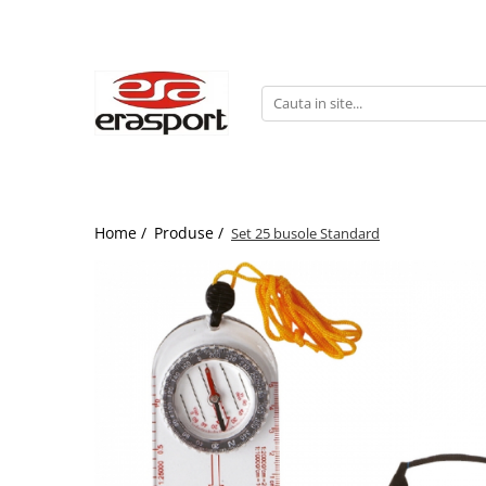
Produse
Accesorii Antrenament
Fruiere
Jaloane - Gărdulețe
Veste departajare
Home /
Produse /
Set 25 busole Standard
Mingi medicinale
Cronometre
Rulete
Pompe
Set hidratare
Plase - Coșuri mingi
Scărițe-Cercuri-Diverse
Genți echipament
Pulstestere