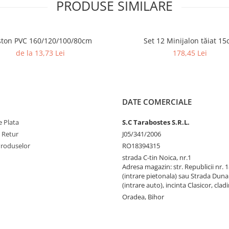
PRODUSE SIMILARE
ton PVC 160/120/100/80cm
Set 12 Minijalon tăiat 1
de la 13,73 Lei
178,45 Lei
DATE COMERCIALE
 Plata
S.C Tarabostes S.R.L.
e Retur
J05/341/2006
Produselor
RO18394315
strada C-tin Noica, nr.1
Adresa magazin: str. Republicii nr. 
(intrare pietonala) sau Strada Duna
(intrare auto), incinta Clasicor, clad
Oradea, Bihor