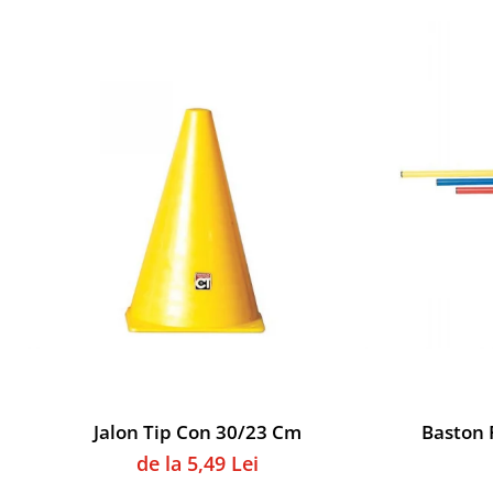
Accesorii specifice
Veste departajare
Fitness - Aerobic
Saltele
Stepere
Corzi simple
Benzi elastice
Bastoane
Mingi Specifice
Accesorii specifice
Fotbal
Mingi
Plase
Porți
Accesorii specifice
Jalon Tip Con 30/23 Cm
Baston 
Veste departajare
de la 5,49 Lei
Încălțăminte