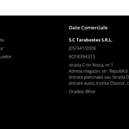
Date Comerciale
ta
S.C Tarabostes S.R.L.
ur
J05/341/2006
uselor
RO18394315
strada C-tin Noica, nr.1
Adresa magazin: str. Republicii
(intrare pietonala) sau Strada 
(intrare auto), incinta Clasicor, 
Oradea, Bihor