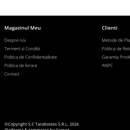
Instalații specifice
Gimnastică ritmică
Mingi
Cercuri
Magazinul Meu
Clienti
Corzi
Despre noi
Metode de Pla
Panglici
Termeni si Conditii
Politica de Ret
Maciucă
Politica de Confidentialitate
Garantia Prod
Medicale
Politica de livrare
ANPC
Truse medicale
Contact
Accesorii specifice
Polo - Natație
Accesorii specifice
Sporturi de contact
Box
Tenis de câmp
Stâlpi
©Copyright S.C Tarabostes S.R.L. 2026
Platforma E-commerce by Gomag