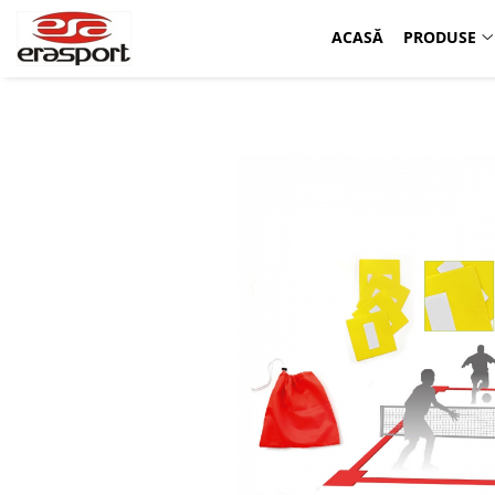
ACASĂ
PRODUSE
Produse
Accesorii Antrenament
Fruiere
Jaloane - Gărdulețe
Veste departajare
Mingi medicinale
Cronometre
Rulete
Pompe
Set hidratare
Plase - Coșuri mingi
Scărițe-Cercuri-Diverse
Genți echipament
Pulstestere