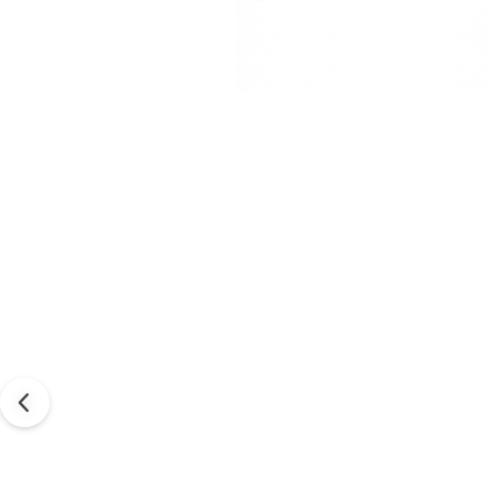
Tabele Scor
Alte accesorii
Atletism
Bloc-starturi
Sulițe
Discuri
Greutăți
Garduri
Sărituri
Cronometre
Rulete
Cuie atletism
Accesorii specifice
Baschet
Mingi
Plase
Inele