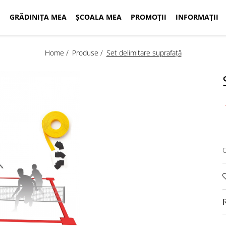
GRĂDINIȚA MEA
ȘCOALA MEA
PROMOȚII
INFORMAȚII
Home /
Produse /
Set delimitare suprafață
C