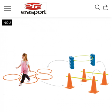
Produse
NOU
Accesorii Antrenament
Fruiere
Jaloane - Gărdulețe
Veste departajare
Mingi medicinale
Cronometre
Rulete
Pompe
Set hidratare
Plase - Coșuri mingi
Scărițe-Cercuri-Diverse
Genți echipament
Pulstestere