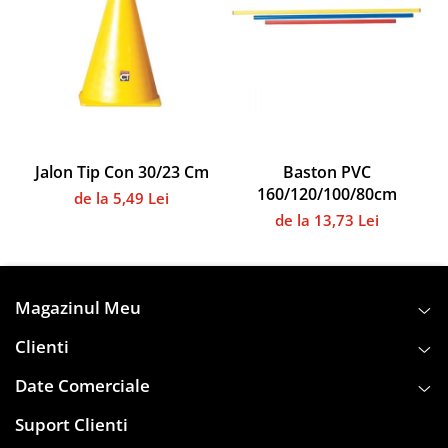
Instalații specifice
Gimnastică ritmică
Mingi
Cercuri
Corzi
Panglici
Jalon Tip Con 30/23 Cm
Baston PVC
Maciucă
160/120/100/80cm
Medicale
de la 5,49 Lei
de la 13,73 Lei
Truse medicale
Accesorii specifice
Polo - Natație
Magazinul Meu
Accesorii specifice
Sporturi de contact
Clienti
Box
Date Comerciale
Tenis de câmp
Suport Clienti
Stâlpi