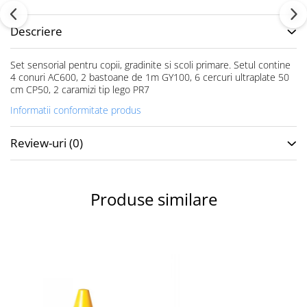
Accesorii specifice
Veste departajare
Descriere
Fitness - Aerobic
Saltele
Set sensorial pentru copii, gradinite si scoli primare. Setul contine
4 conuri AC600, 2 bastoane de 1m GY100, 6 cercuri ultraplate 50
Stepere
cm CP50, 2 caramizi tip lego PR7
Corzi simple
Informatii conformitate produs
Benzi elastice
Bastoane
Review-uri
(0)
Mingi Specifice
Accesorii specifice
Fotbal
Produse similare
Mingi
Plase
Porți
Accesorii specifice
Veste departajare
Încălțăminte