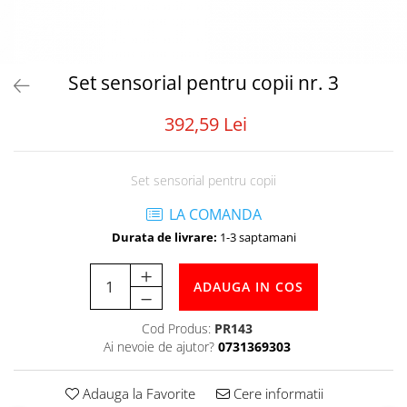
Tabele Scor
Alte accesorii
Atletism
Bloc-starturi
Set sensorial pentru copii nr. 3
Sulițe
392,59 Lei
Discuri
Greutăți
Garduri
Set sensorial pentru copii
Sărituri
LA COMANDA
Cronometre
Durata de livrare:
1-3 saptamani
Rulete
Cuie atletism
ADAUGA IN COS
Accesorii specifice
Baschet
Cod Produs:
PR143
Mingi
Ai nevoie de ajutor?
0731369303
Plase
Inele
Adauga la Favorite
Cere informatii