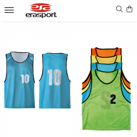
Produse
Accesorii Antrenament
Fruiere
Jaloane - Gărdulețe
Veste departajare
Mingi medicinale
Cronometre
Rulete
Pompe
Set hidratare
Plase - Coșuri mingi
Scărițe-Cercuri-Diverse
Genți echipament
Pulstestere