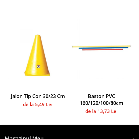
Instalații specifice
Gimnastică ritmică
Mingi
Cercuri
Corzi
Panglici
Maciucă
Medicale
Truse medicale
Accesorii specifice
Polo - Natație
Jalon Tip Con 30/23 Cm
Baston PVC
Accesorii specifice
160/120/100/80cm
de la 5,49 Lei
Sporturi de contact
de la 13,73 Lei
Box
Tenis de câmp
Stâlpi
Magazinul Meu