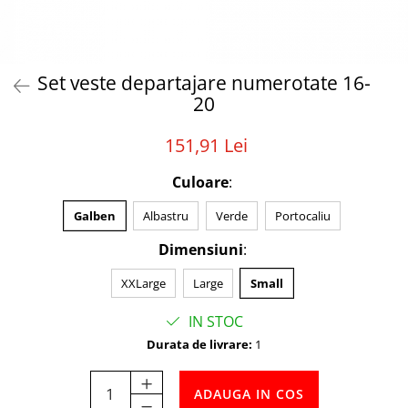
Tabele Scor
Alte accesorii
Atletism
Bloc-starturi
Set veste departajare numerotate 16-
20
Sulițe
Discuri
151,91 Lei
Greutăți
Garduri
Culoare
:
Sărituri
Galben
Albastru
Verde
Portocaliu
Cronometre
Rulete
Dimensiuni
:
Cuie atletism
XXLarge
Large
Small
Accesorii specifice
Baschet
IN STOC
Mingi
Durata de livrare:
1
Plase
Inele
ADAUGA IN COS