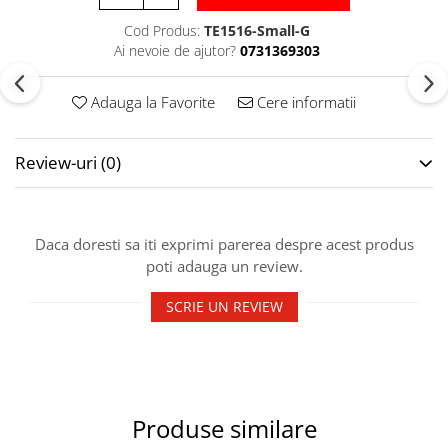
Accesorii specifice
Cod Produs:
TE1516-Small-G
Veste departajare
Ai nevoie de ajutor?
0731369303
Fitness - Aerobic
Saltele
Adauga la Favorite
Cere informatii
Stepere
Corzi simple
Review-uri
(0)
Benzi elastice
Bastoane
Mingi Specifice
Daca doresti sa iti exprimi parerea despre acest produs
Accesorii specifice
poti adauga un review.
Fotbal
Mingi
SCRIE UN REVIEW
Plase
Porți
Accesorii specifice
Veste departajare
Produse similare
Încălțăminte