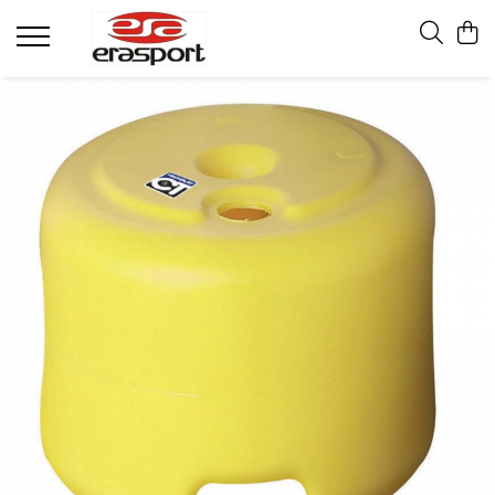
Produse
Accesorii Antrenament
Fruiere
Jaloane - Gărdulețe
Veste departajare
Mingi medicinale
Cronometre
Rulete
Pompe
Set hidratare
Plase - Coșuri mingi
Scărițe-Cercuri-Diverse
Genți echipament
Pulstestere