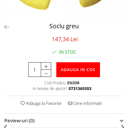
Tabele Scor
Alte accesorii
Atletism
Bloc-starturi
Soclu greu
Sulițe
147,34 Lei
Discuri
Greutăți
IN STOC
Garduri
Sărituri
Cronometre
ADAUGA IN COS
Rulete
Cod Produs:
EN308
Cuie atletism
Ai nevoie de ajutor?
0731369303
Accesorii specifice
Baschet
Adauga la Favorite
Cere informatii
Mingi
Plase
Review-uri
(0)
Inele