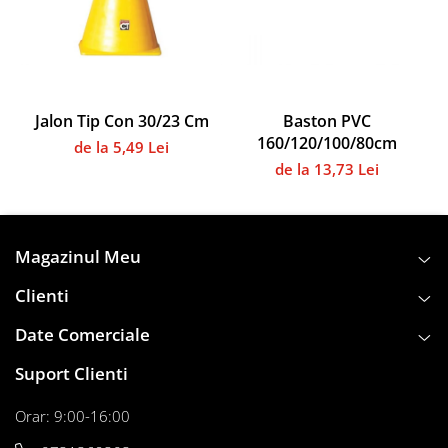
Instalații specifice
Gimnastică ritmică
Mingi
Cercuri
Corzi
Jalon Tip Con 30/23 Cm
Baston PVC
160/120/100/80cm
Panglici
de la 5,49 Lei
de la 13,73 Lei
Maciucă
Medicale
Truse medicale
Accesorii specifice
Magazinul Meu
Polo - Natație
Clienti
Accesorii specifice
Date Comerciale
Sporturi de contact
Box
Suport Clienti
Tenis de câmp
Orar: 9:00-16:00
Stâlpi