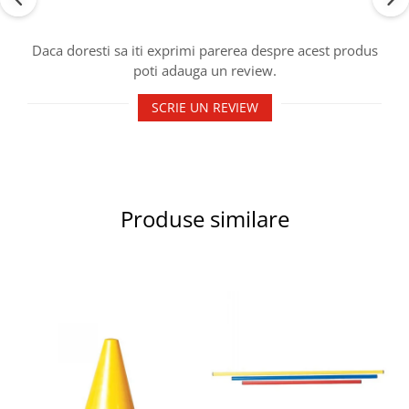
Accesorii specifice
Veste departajare
Daca doresti sa iti exprimi parerea despre acest produs
Fitness - Aerobic
poti adauga un review.
Saltele
Stepere
SCRIE UN REVIEW
Corzi simple
Benzi elastice
Bastoane
Mingi Specifice
Produse similare
Accesorii specifice
Fotbal
Mingi
Plase
Porți
Accesorii specifice
Veste departajare
Încălțăminte