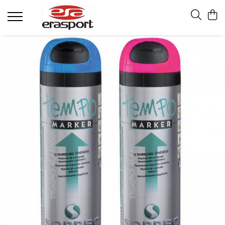
Produse
Accesorii Antrenament
Fruiere
Jaloane - Gărdulețe
Veste departajare
Mingi medicinale
Cronometre
Rulete
Pompe
Set hidratare
Plase - Coșuri mingi
Scărițe-Cercuri-Diverse
Genți echipament
Pulstestere