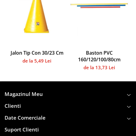
Instalații specifice
Gimnastică ritmică
Mingi
Cercuri
Corzi
Panglici
Maciucă
Jalon Tip Con 30/23 Cm
Baston PVC
160/120/100/80cm
Medicale
de la 5,49 Lei
de la 13,73 Lei
Truse medicale
Accesorii specifice
Polo - Natație
Magazinul Meu
Accesorii specifice
Sporturi de contact
Clienti
Box
Date Comerciale
Tenis de câmp
Suport Clienti
Stâlpi