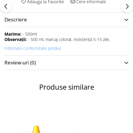
Adauga la Favorite
Cere informatii
Accesorii specifice
Veste departajare
Fitness - Aerobic
Descriere
Saltele
Marime:
- 500ml
Stepere
Observaţii:
- 500 ml, marcaj colorat, rezistenţă 5-15 zile,
Corzi simple
Informatii conformitate produs
Benzi elastice
Bastoane
Review-uri
(0)
Mingi Specifice
Accesorii specifice
Fotbal
Produse similare
Mingi
Plase
Porți
Accesorii specifice
Veste departajare
Încălțăminte