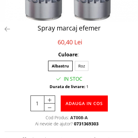
Tabele Scor
Alte accesorii
Atletism
Bloc-starturi
Spray marcaj efemer
Sulițe
60,40 Lei
Discuri
Greutăți
Culoare
:
Garduri
Albastru
Roz
Sărituri
Cronometre
IN STOC
Rulete
Durata de livrare:
1
Cuie atletism
Accesorii specifice
ADAUGA IN COS
Baschet
Mingi
Cod Produs:
AT008-A
Ai nevoie de ajutor?
0731369303
Plase
Inele