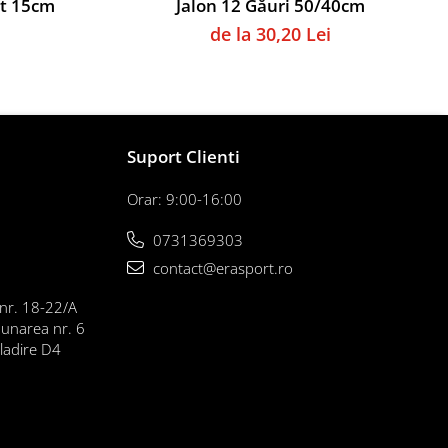
at 15cm
Jalon 12 Găuri 50/40cm
de la 30,20 Lei
Suport Clienti
Orar: 9:00-16:00
0731369303
contact@erasport.ro
 nr. 18-22/A
Dunarea nr. 6
cladire D4