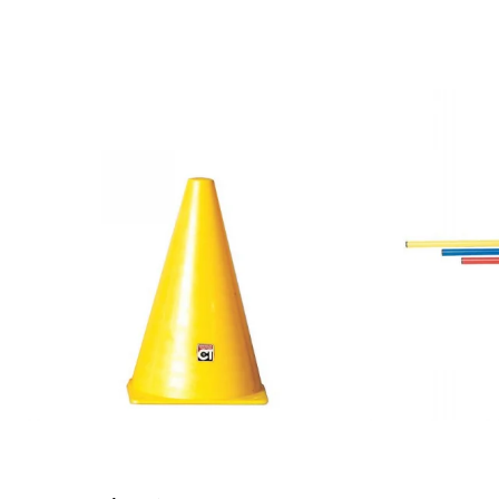
Accesorii specifice
Veste departajare
Fitness - Aerobic
Saltele
Stepere
Corzi simple
Benzi elastice
Bastoane
Mingi Specifice
Accesorii specifice
Fotbal
Mingi
Plase
Porți
Accesorii specifice
Veste departajare
Încălțăminte