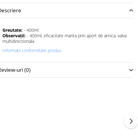
Descriere
Greutate:
- 400ml
Observaţii:
- 400ml, eficacitate marita prin aport de arnica, valva
multidirectionala
Informatii conformitate produs
Review-uri
(0)