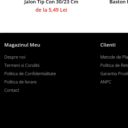
Jalon Tip Con 30/23 Cm
Baston 
Instalații specifice
de la 5,49 Lei
Gimnastică ritmică
Mingi
Cercuri
Corzi
Panglici
Magazinul Meu
Clienti
Maciucă
Medicale
Despre noi
Metode de Pla
Termeni si Conditii
Politica de Ret
Truse medicale
Accesorii specifice
Politica de Confidentialitate
Garantia Prod
Polo - Natație
Politica de livrare
ANPC
Accesorii specifice
Contact
Sporturi de contact
Box
Tenis de câmp
Stâlpi