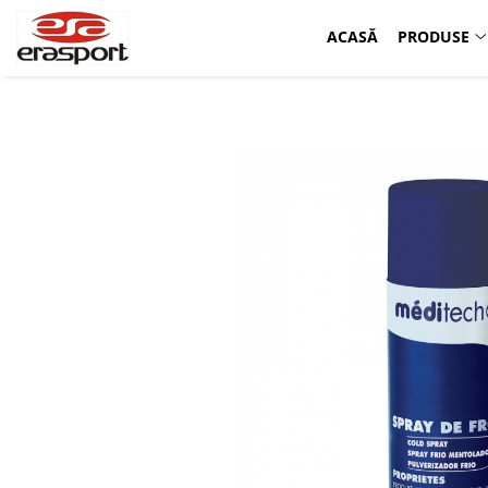
ACASĂ
PRODUSE
Produse
Accesorii Antrenament
Fruiere
Jaloane - Gărdulețe
Veste departajare
Mingi medicinale
Cronometre
Rulete
Pompe
Set hidratare
Plase - Coșuri mingi
Scărițe-Cercuri-Diverse
Genți echipament
Pulstestere