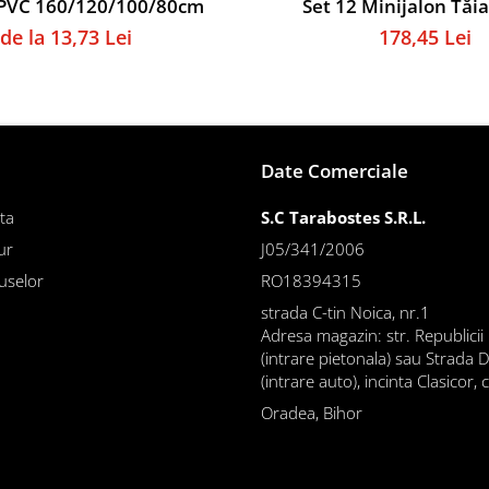
PVC 160/120/100/80cm
Set 12 Minijalon Tăi
de la 13,73 Lei
178,45 Lei
Date Comerciale
ta
S.C Tarabostes S.R.L.
ur
J05/341/2006
uselor
RO18394315
strada C-tin Noica, nr.1
Adresa magazin: str. Republicii
(intrare pietonala) sau Strada 
(intrare auto), incinta Clasicor, 
Oradea, Bihor