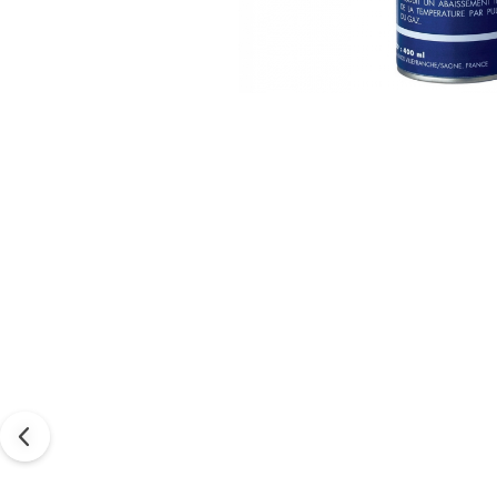
Tabele Scor
Alte accesorii
Atletism
Bloc-starturi
Sulițe
Discuri
Greutăți
Garduri
Sărituri
Cronometre
Rulete
Cuie atletism
Accesorii specifice
Baschet
Mingi
Plase
Inele