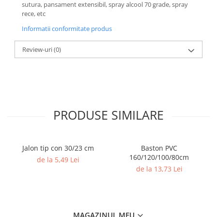
Accesorii specifice
sutura, pansament extensibil, spray alcool 70 grade, spray
rece, etc
Veste departajare
Fitness - Aerobic
Informatii conformitate produs
Saltele
Review-uri
(0)
Stepere
Corzi simple
Benzi elastice
Bastoane
Mingi Specifice
PRODUSE SIMILARE
Accesorii specifice
Fotbal
Mingi
Jalon tip con 30/23 cm
Baston PVC
160/120/100/80cm
Plase
de la 5,49 Lei
de la 13,73 Lei
Porți
Accesorii specifice
Veste departajare
Încălțăminte
MAGAZINUL MEU