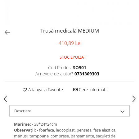
Tabele Scor
Alte accesorii
Atletism
Bloc-starturi
Trusă medicală MEDIUM
Sulițe
Discuri
410,89 Lei
Greutăți
STOC EPUIZAT
Garduri
Sărituri
Cod Produs:
SO901
Ai nevoie de ajutor?
0731369303
Cronometre
Rulete
Adauga la Favorite
Cere informatii
Cuie atletism
Accesorii specifice
Baschet
Descriere
Mingi
Marime:
- 38*24*24cm
Plase
Observaţii:
- foarfeca, leocoplast, penseta, fasa elastica,
Inele
manusi, tampoane, comprese, pansamente, saculeti de