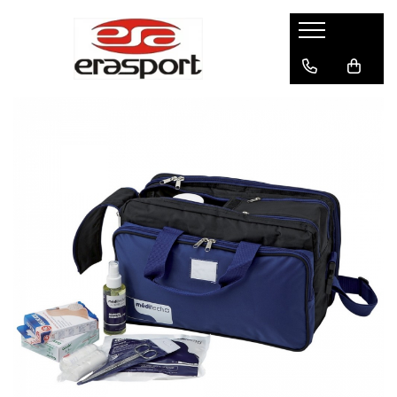
Produse
Accesorii Antrenament
Fruiere
Jaloane - Gărdulețe
Veste departajare
Mingi medicinale
Cronometre
Rulete
Pompe
Set hidratare
Plase - Coșuri mingi
Scărițe-Cercuri-Diverse
Genți echipament
Pulstestere