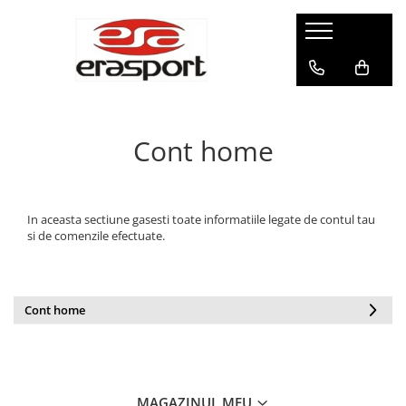
Produse
Accesorii Antrenament
Fruiere
Cont home
Jaloane - Gărdulețe
Veste departajare
Mingi medicinale
Cronometre
In aceasta sectiune gasesti toate informatiile legate de contul tau
si de comenzile efectuate.
Rulete
Pompe
Set hidratare
Cont home
Plase - Coșuri mingi
Scărițe-Cercuri-Diverse
Genți echipament
Pulstestere
MAGAZINUL MEU