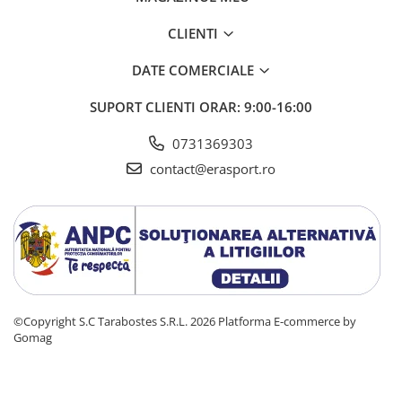
Tabele Scor
Alte accesorii
CLIENTI
Atletism
DATE COMERCIALE
Bloc-starturi
Sulițe
SUPORT CLIENTI
ORAR: 9:00-16:00
Discuri
0731369303
Greutăți
contact@erasport.ro
Garduri
Sărituri
Cronometre
Rulete
Cuie atletism
Accesorii specifice
Baschet
©Copyright S.C Tarabostes S.R.L. 2026
Platforma E-commerce by
Mingi
Gomag
Plase
Inele