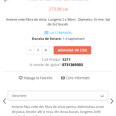
Tabele Scor
Alte accesorii
273,98 Lei
Atletism
Antene volei fibra de sticla. Lungime 2 x 90cm . Diametru 10 mm. Set
Bloc-starturi
de 2x2 bucati.
Sulițe
LA COMANDA
Discuri
Durata de livrare:
1-3 saptamani
Greutăți
Garduri
ADAUGA IN COS
Sărituri
Cod Produs:
5211
Cronometre
Ai nevoie de ajutor?
0731369303
Rulete
Cuie atletism
Adauga la Favorite
Cere informatii
Accesorii specifice
Baschet
Descriere
Mingi
Plase
Antene fileu volei din fibra de sticla pentru delimitarea zonei
Inele
de joaca, bicolor alb si rosu, din doua bucati, lungime 2x90