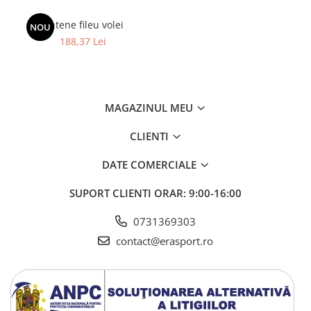
Instalații specifice
Antene fileu volei
Gimnastică ritmică
NOU
188,37 Lei
Mingi
Cercuri
Corzi
Panglici
MAGAZINUL MEU
Maciucă
CLIENTI
Medicale
Truse medicale
DATE COMERCIALE
Accesorii specifice
SUPORT CLIENTI
ORAR: 9:00-16:00
Polo - Natație
Accesorii specifice
0731369303
Sporturi de contact
contact@erasport.ro
Box
Tenis de câmp
Stâlpi