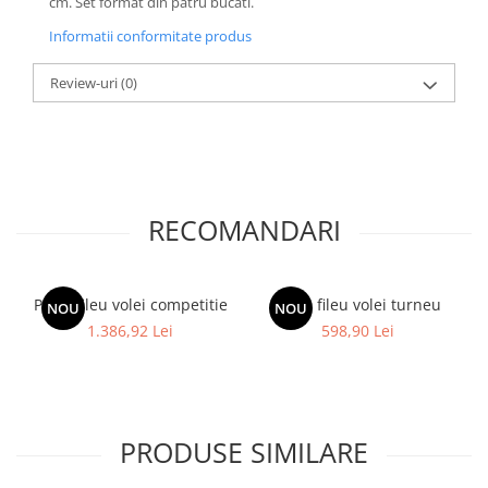
cm. Set format din patru bucati.
Accesorii specifice
Veste departajare
Informatii conformitate produs
Fitness - Aerobic
Review-uri
(0)
Saltele
Stepere
Corzi simple
Benzi elastice
Bastoane
RECOMANDARI
Mingi Specifice
Accesorii specifice
Fotbal
Plasa fileu volei competitie
Plasa fileu volei turneu
NOU
NOU
Mingi
1.386,92 Lei
598,90 Lei
Plase
Porți
Accesorii specifice
Veste departajare
PRODUSE SIMILARE
Încălțăminte